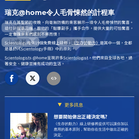
瑞克@home令人毛骨悚然的計程車
瑞克在萬聖節的夜晚，向毫無防備的乘客展示一項令人毛骨悚然的驚喜。
這位計程車司機，跟他的「骷髏副手」攜手合作，提供大量的可怕驚喜，
一定會讓乘客們感到不寒而慄！
Scientology
提供19個免費線上研修，
《生存的動力》
是其中一個，全都
是基於
《
Scientology
手冊》
中的原則。
Scientologist
s @home
呈現許多
Scientologist
，他們來自全球各地，過
著安全、健康並擁有成功的生活。
更多訊息
想要開始做出正確決定嗎?
《生存的動力》線上研修將提供可以讓你加以
應用的基本原則，幫助你在生活中做出正確的
決定。