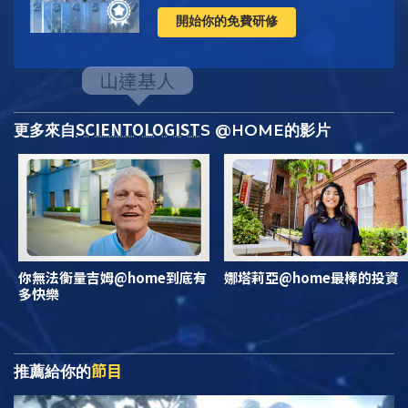
開始你的免費研修
SCIENTOLOGIST
更多來自
S @HOME的影片
你無法衡量吉姆@home到底有
娜塔莉亞@home最棒的投資
多快樂
節目
推薦給你的