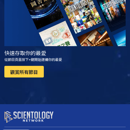
快速存取你的最愛
從節目頁面按下+鍵開始建構你的最愛
觀賞所有節目