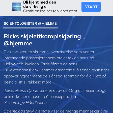
Bli kjent med den
du virkelig er
START
Gratis online personlighetstest
SCIENTOLOGISTER @HJEMME
Ricks skjelett­kompiskjøring
@hjemme
Rick avslører en skummel overraskelse som venter
intetanende passasjerer som praier taxien hans på
Halloween-kvelden. Taxisjåføren og hans
«skjelettmannskap» kommer garantert til å sende gysninger
oppover rygger mens de slår seg sammen for å gi kjøtt på
beina til litt skrekkelig moro!
Tilværelsens dynamikker
er et av de 19 gratis Scientology
online-kursene basert på prinsippene fra
Scientology Håndboken
.
Scientologister @hjemme
viser de mange mennesker over