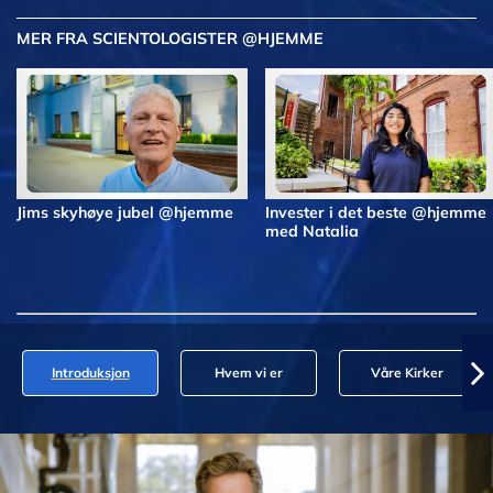
MER FRA SCIENTOLOGISTER @HJEMME
Jims skyhøye jubel @hjemme
Invester i det beste @hjemme
med Natalia
Introduksjon
Hvem vi er
Våre Kirker