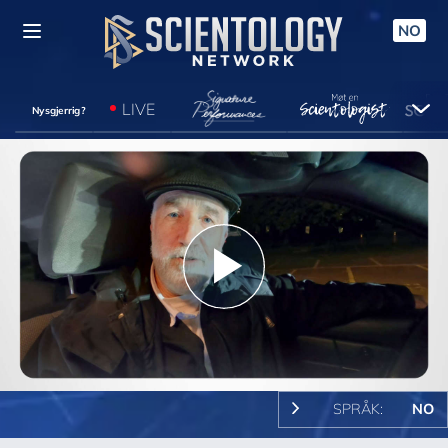
NO
LIVE
Nysgjerrig?
Play
Video
SPRÅK:
NO