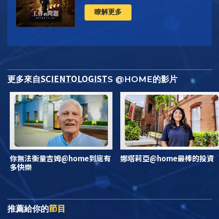
瞭解更多
SCIENTOLOGIST
更多來自
S @HOME的影片
你無法衡量吉姆@home到底有
娜塔莉亞@home最棒的投資
多快樂
節目
推薦給你的