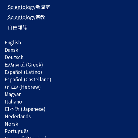
Scientology
新聞室
Scientology
宗教
自由雜誌
English
Dansk
Deutsch
Ελληνικά (Greek)
Español (Latino)
Español (Castellano)
Magyar
Italiano
日本語 (Japanese)
Nederlands
Norsk
Português