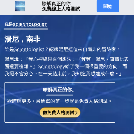
瞭解真正的你
開始
免費線上人格測試
我是
SCIENTOLOGIST
湯尼，南非
誰是
Scientologist
？認識湯尼這位來自南非的冒險家。
湯尼說：「我心裡總是有個想法：『等等，湯尼，事情比表
面還要複雜。』
Scientology
給了我一個很重要的方向，而
我絕不會分心。在一天結束前，我知道我想達成什麼。」
瞭解真正的你。
欲瞭解更多，最簡單的第一步就是免費人格測試。
做免費人格測試