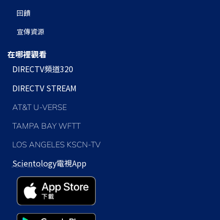
回饋
宣傳資源
在哪裡觀看
DIRECTV頻道320
DIRECTV STREAM
AT&T U-VERSE
TAMPA BAY WFTT
LOS ANGELES KSCN-TV
Scientology
電視App