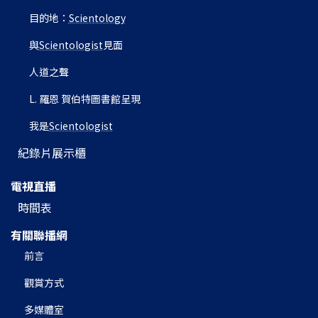
目的地：
Scientology
與
Scientologist
見面
人道之聲
L. 羅恩 賀伯特圖書館呈現
我是
Scientologist
紀錄片展示櫃
電視直播
時間表
有關聯播網
前言
觀賞方式
多媒體室