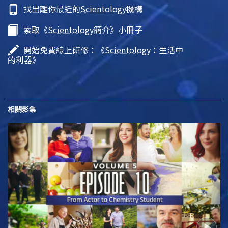
找出離你最近的
Scientology
機構
索取《
Scientology
簡介》小冊子
開始免費線上研修：《
Scientology
：生活中
的利器》
相關影集