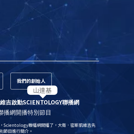
我們的
創始人
SCIENTOLOGY
維吉啟動
聯播網
聯播網開播特別節目
日，Scientology聯播網開播了，大衛．密斯凱維吉先
別節目進行簡介。