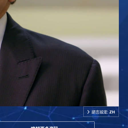
語言設定:
ZH