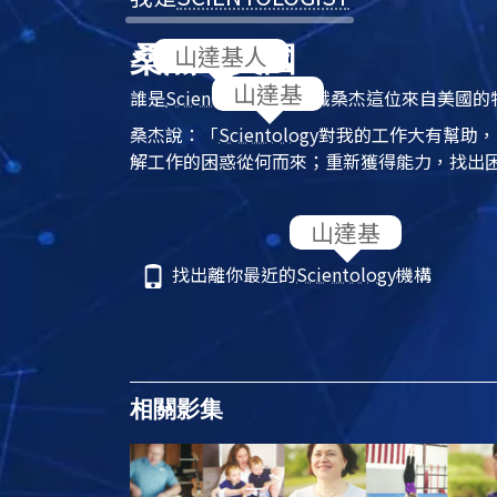
桑杰，美國
誰是
Scientologist
？認識桑杰這位來自美國的
桑杰說：「
Scientology
對我的工作大有幫助，
解工作的困惑從何而來；重新獲得能力，找出
找出離你最近的
Scientology
機構
相關影集