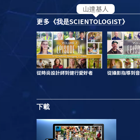
更多
SCIENTOLOGIST
《我是
》
從時尚設計師到健行愛好者
從攝影指導到音
下載