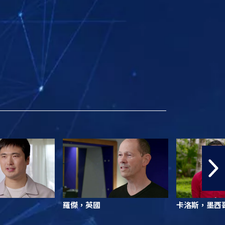
羅傑，英國
卡洛斯，墨西