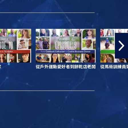
家
從戶外運動愛好者到餅乾店老闆
從馬術訓練員