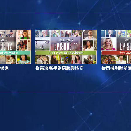
樂家
從衝浪高手到招牌製造商
從司機到雕塑