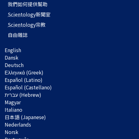
我們如何提供幫助
Scientology
新聞室
Scientology
宗教
自由雜誌
English
Dansk
Deutsch
Ελληνικά (Greek)
Español (Latino)
Español (Castellano)
Magyar
Italiano
日本語 (Japanese)
Nederlands
Norsk