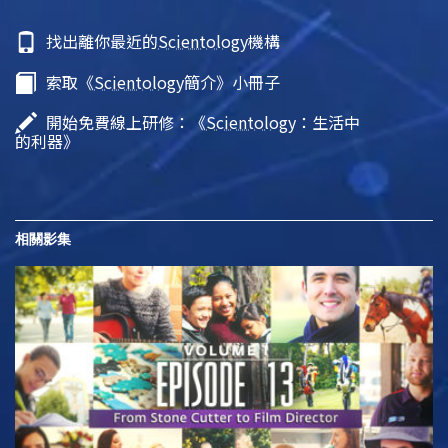
找出離你最近的
Scientology
機構
索取《
Scientology
簡介》小冊子
開始免費線上研修：《
Scientology
：生活中
的利器》
相關影集