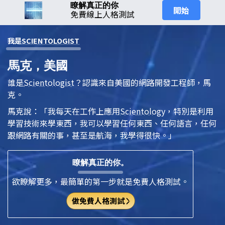
瞭解真正的你
開始
免費線上人格測試
我是
SCIENTOLOGIST
馬克，美國
誰是
Scientologist
？認識來自美國的網路開發工程師，馬
克。
馬克說：「我每天在工作上應用
Scientology
，特別是利用
學習技術來學東西，我可以學習任何東西、任何語言，任何
跟網路有關的事，甚至是航海，我學得很快。」
瞭解真正的你。
欲瞭解更多，最簡單的第一步就是免費人格測試。
做免費人格測試