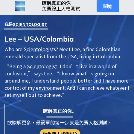
瞭解真正的你
開始
免費線上人格測試
我是
SCIENTOLOGIST
Lee – USA/Colombia
Who are
Scientologist
s? Meet Lee, a fine Colombian
emerald specialist from the USA, living in Colombia.
“Being a
Scientologist
, I don’t live in a world of
confusion,” says Lee. “I know what’s going on
around me, I understand people better and I have more
control of my environment. And I can achieve whatever I
set myself out to achieve.”
瞭解真正的你。
欲瞭解更多，最簡單的第一步就是免費人格測試。
做免費人格測試