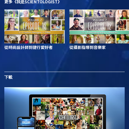
更多
SCIENTOLOGIST
《我是
》
從時尚設計師到健行愛好者
從攝影指導到音樂家
下載