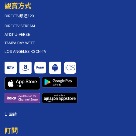
觀賞方式
DIRECTV頻道320
DIRECTV STREAM
AT&T U-VERSE
TAMPA BAY WFTT
LOS ANGELES KSCN-TV
回饋
訂閱