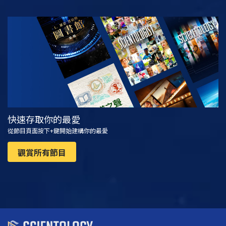
觀看
探索系列節目
快速存取你的最愛
從節目頁面按下+鍵開始建構你的最愛
觀賞所有節目