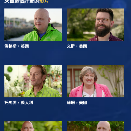
影片
來自這個計畫的
佛格斯，英國
文斯，美國
托馬喬，義大利
蘇珊，美國