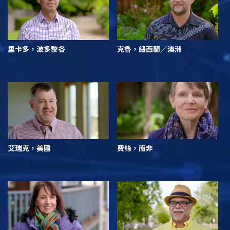
里卡多，波多黎各
克魯，紐西蘭／澳洲
艾瑞克，美國
費絲，南非