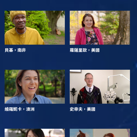
貝基，南非
蘿薩里歐，美國
維羅妮卡，澳洲
史帝夫，美國