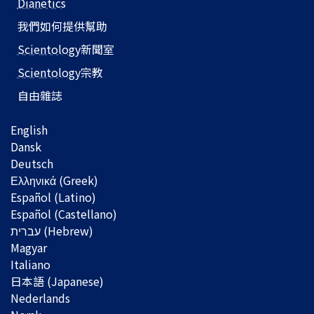
Dianetics
我們如何提供幫助
Scientology
新聞室
Scientology
宗教
自由雜誌
English
Dansk
Deutsch
Ελληνικά (Greek)
Español (Latino)
Español (Castellano)
Magyar
Italiano
日本語 (Japanese)
Nederlands