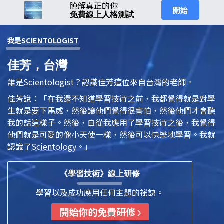
瞭解真正的你
開始
免費線上人格測試
我是
SCIENTOLOGIST
佳芳，台灣
誰是
Scientologist
？認識佳芳這位來自台灣的老師。
佳芳說：「在我還不知道學習技術之前，我都覺得就是對學
生就是要下馬威，然後讓他們覺得很害怕，然後他們才會聽
我的話這樣子。然後，自從我應用了學習技術之後，我覺得
他們就是可愛的像小天使一樣，然後可以快樂地學習。我就
認識了
Scientology
。」
《學習技術》線上研修
學習以及成功應用任何主題的祕訣。
開始你的免費研修