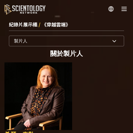
紀錄片展示櫃
/
《穿越雲端》
製片人
關於製片人