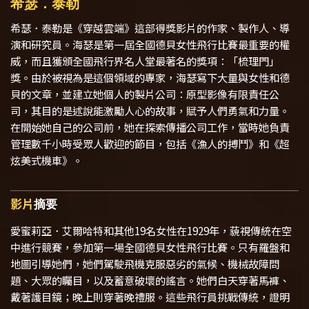
希瑟．泰勒
希瑟．泰勒是
《穿越雲端》
這部得獎影片的作家、製作人、導
演和研究員。海瑟是第一屆全國德貝女性飛行比賽最重要的權
威，而且獲頒全國飛行界名人堂最著名的獎項：「梳理門」
獎。由於被視為是這個領域的專家，海瑟寫下大量與女性和德
貝的文章，並建立她個人的製片公司：原型影像有限責任公
司，其目的是述說能激勵人心的故事，賦予人們勇氣和力量。
在開始她自己的公司前，她在探索傳播公司工作，當時她負責
管理數千小時受眾人歡迎的節目，包括
《漁人的搏鬥》
和
《超
炫美式機車》
。
影片
摘要
愛蜜莉亞．艾爾哈特和其他19名女性在1929年，藐視傳統在空
中進行競賽，參加第一場全國德貝女性飛行比賽。只有羅盤和
地圖引導她們，她們駕駛飛機克服惡劣的氣候、機械故障問
題、大眾的矚目，以及蓄意破壞的謠言。她們白天穿著馬褲、
戴著護目鏡；晚上則穿著晚禮服。這些飛行員挑戰傳統，證明