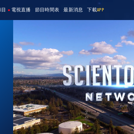
節目
電視直播
節目時間表
最新消息
下載
APP