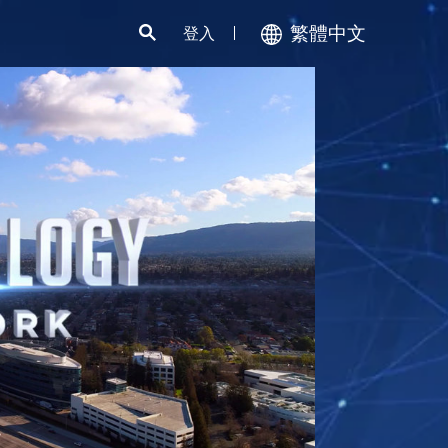
繁體中文
登入