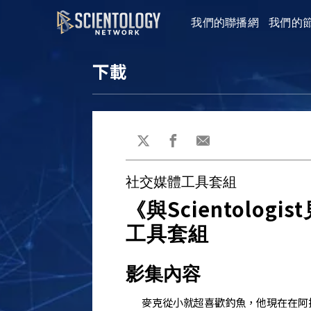
我們的聯播網
我們的
下載
社交媒體工具套組
Scientologist
《與
工具套組
影集內容
麥克從小就超喜歡釣魚，他現在在阿