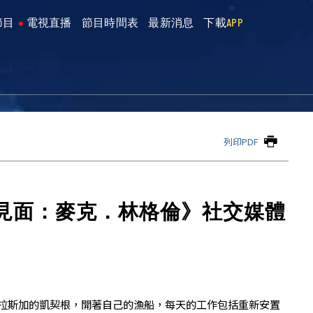
節目
電視直播
節目時間表
最新消息
下載
APP
列印PDF
見面：麥克．林格倫》社交媒體
拉斯加的凱契根，開著自己的漁船，每天的工作包括重新安置