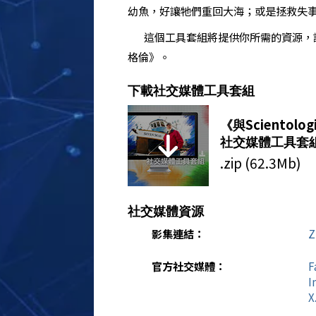
幼魚，好讓牠們重回大海；或是拯救失
這個工具套組將提供你所需的資源，
格倫》
。
下載社交媒體工具套組
Scientolog
《與
社交媒體工具套
.zip (62.3Mb)
社交媒體資源
影集連結：
Z
官方社交媒體：
F
I
X