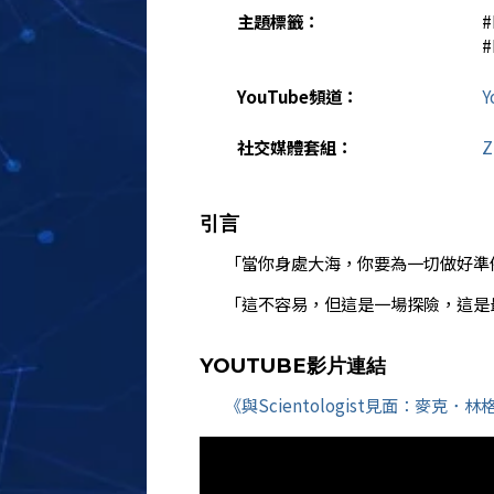
主題標籤：
‎
‎
YouTube頻道：
Y
社交媒體套組：
Z
引言
「當你身處大海，你要為一切做好準
「這不容易，但這是一場探險，這是
YOUTUBE影片連結
《與
Scientologist
見面：麥克．林