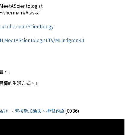
#MeetA
Scientologist
#Fisherman ‎#Alaska
ouTube.com/
Scientology
H.MeetA
Scientologist
.TV/MLindgrenKit
備。」
最棒的生活方式。」
格倫》、阿拉斯加漁夫、極限釣魚
(00:36)