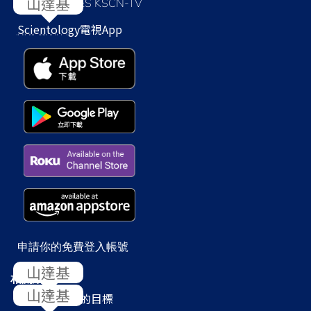
山達基
LOS ANGELES KSCN-TV
Scientology
電視App
申請你的免費登入帳號
山達基
相關網站
山達基
Scientology
的目標