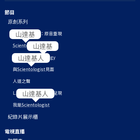
節目
原創系列
山達基
L. 羅恩 賀伯特：原音重現
山達基
Scientology
內部
山達基人
目的地：
Scientology
與
Scientologist
見面
人道之聲
山達基人
L. 羅恩 賀伯特圖書館呈現
我是
Scientologist
紀錄片展示櫃
電視直播