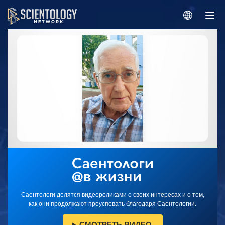
Саентологи делятся видеороликами о своих интересах и о том,
как они продолжают преуспевать благодаря Саентологии.
СМОТРЕТЬ ВИДЕО