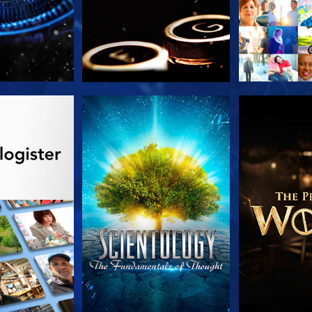
 SERIEN
SE
UDFORSK