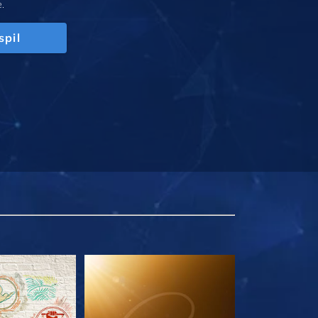
.
spil