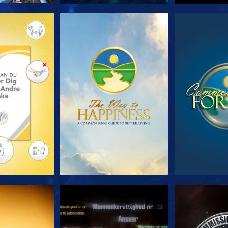
 SERIEN
SE
S
E
SE
S