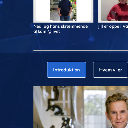
Neal og hans skræmmende
Jill er oppe i V
afkom @livet
Introduktion
Hvem vi er