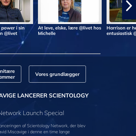
 power i sin
At leve, elske, lære @livet hos
Harrison er he
n @livet
Michelle
entusiastisk 
nitære
Vores grundlægger
rammer
AVIGE LANCERER SCIENTOLOGY
 Network Launch Special
anceringen af Scientology Network, der blev
avid Miscavige i denne en time lange