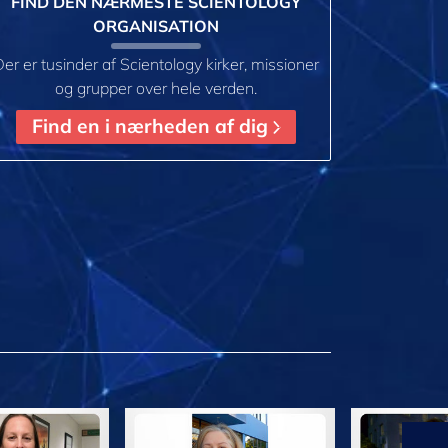
FIND DEN NÆRMESTE SCIENTOLOGY
ORGANISATION
er er tusinder af Scientology kirker, missioner
og grupper over hele verden.
Find en i nærheden af dig