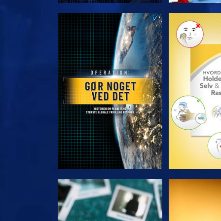
UDFORSK SERIEN
UDFORSK
SE
S