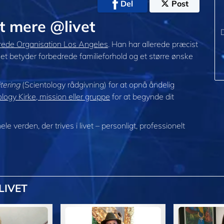
Del
Post
st mere @livet
D
ede Organisation Los Angeles
. Han har allerede præcist
og det betyder forbedrede familieforhold og et større ønske
tering
(Scientology rådgivning) for at opnå åndelig
ogy Kirke, mission eller gruppe
for at begynde dit
hele verden, der trives
i livet – personligt,
professionelt
LIVET