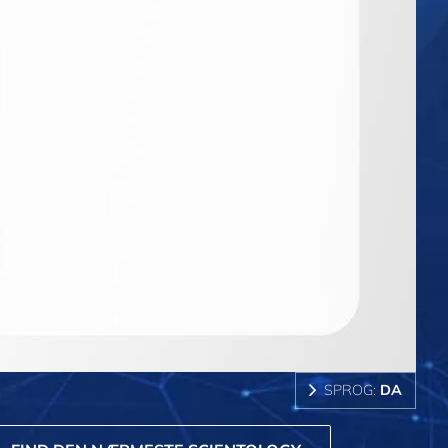
SPROG:
DA