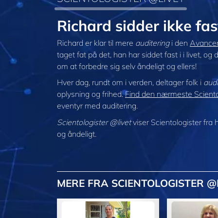
Richard sidder ikke fa
Richard er klar til mere
auditering
i den
Avancer
taget fat på det, han har siddet fast i i livet, 
om at forbedre sig selv åndeligt og ellers!
Hver dag, rundt om i verden, deltager folk i
audi
oplysning og frihed.
Find den nærmeste Scientol
eventyr med auditering.
Scientologister @livet
viser Scientologister fra 
og åndeligt.
MERE
FRA SCIENTOLOGISTER @