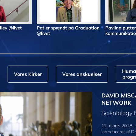
alley @livet
Pat er spændt på Graduation
Pavlína putter
@livet
kommunikatio
Huma
Vores Kirker
Vores anskuelser
prog
DAVID MISC
NETWORK
Scientology
12. marts 2018, l
introduceret af D