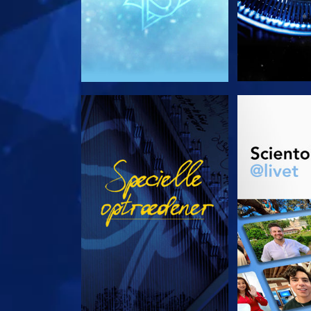
SE
UDFORSK