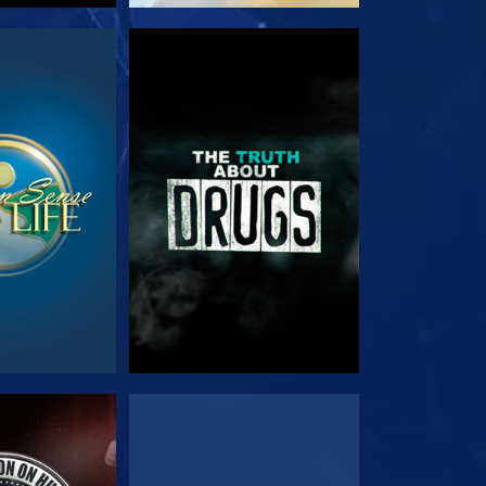
E
SE
E
SE