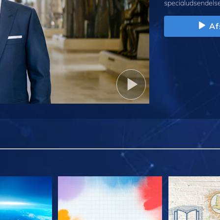
specialudsendelse
Af