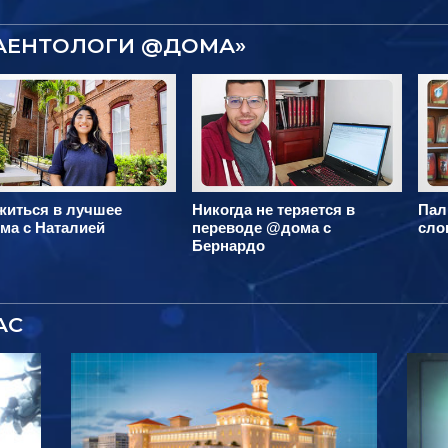
САЕНТОЛОГИ @ДОМА»
житься в лучшее
Никогда не теряется в
Пал
ма с Наталией
переводе @дома с
сло
Бернардо
АС