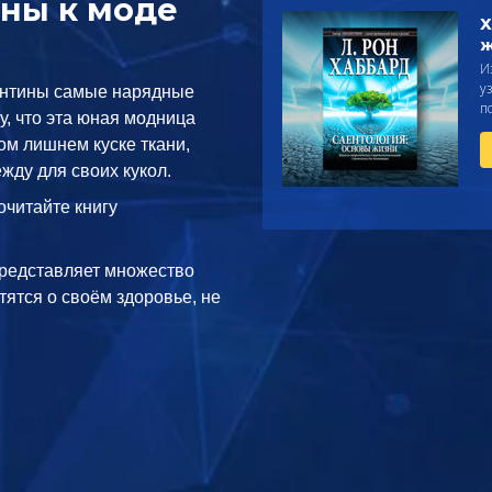
ины к моде
Х
ж
И
у
лентины самые нарядные
п
у, что эта юная модница
ом лишнем куске ткани,
ежду для своих кукол.
очитайте книгу
редставляет множество
тятся о своём здоровье, не