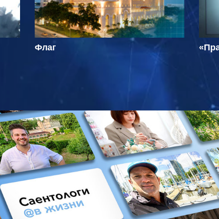
Флаг
«Пра