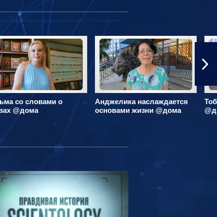
ьма со словами о
Анджелика наслаждается
Тоб
вах @дома
основами жизни @дома
@д