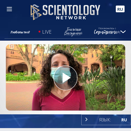
RU
LIVE
Любопытно?
Play
Video
ЯЗЫК:
RU