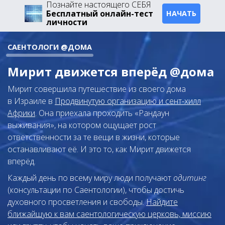
Познайте настоящего СЕБЯ
Бесплатный онлайн-тест
НАЧАТЬ
личности
САЕНТОЛОГИ @ДОМА
Мирит движется вперёд @дома
Мирит совершила путешествие из своего дома
в Израиле в
Продвинутую организацию и сент-хилл
Африки
. Она приехала проходить «Рандаун
выживания», на котором ощущает рост
ответственности за те вещи в жизни, которые
останавливают её. И это то, как Мирит движется
вперёд.
Каждый день по всему миру люди получают
одитинг
(консультации по Саентологии), чтобы достичь
духовного просветления и свободы.
Найдите
ближайшую к вам саентологическую церковь, миссию