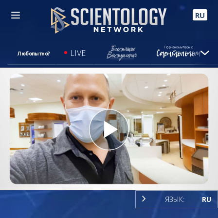
RU
LIVE
Любопытно?
Play
Video
ЯЗЫК:
RU