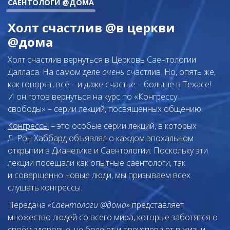
САЕНТОЛОГИ @ДОМА
Холт счастлив @в церкви
@дома
Холт счастлив вернуться в Церковь Саентологии
Далласа. На самом деле
очень
счастлив. Но, опять же,
как говорят, всё – и даже счастье – больше в Техасе!
И он готов вернуться
на курс по «Конгрессу
свободы» – серии лекций, посвящённых общению.
Конгрессы
– это особые серии лекций, в которых
Л. Рон Хаббард объявлял о каждом эпохальном
открытии в Дианетике и Саентологии. Поскольку эти
лекции посещали как опытные саентологи, так
и совершенно новые люди, мы призываем всех
слушать конгрессы.
Передача
«Саентологи @дома»
представляет
множество людей со всего мира, которые заботятся о
своём здоровье, не болеют и преуспевают в жизни.