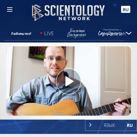
RU
LIVE
Любопытно?
Play
Video
ЯЗЫК:
RU