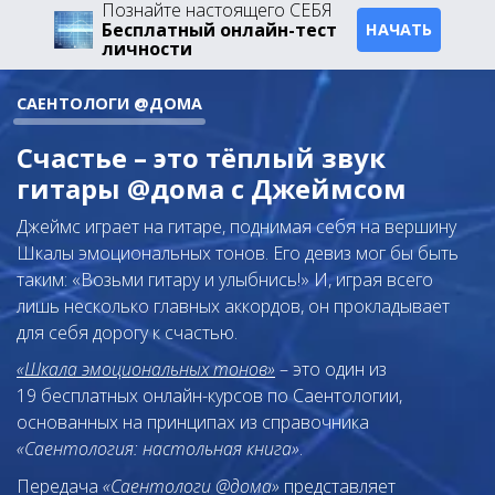
Познайте настоящего СЕБЯ
Бесплатный онлайн-тест
НАЧАТЬ
личности
САЕНТОЛОГИ @ДОМА
Счастье – это тёплый звук
гитары @дома с Джеймсом
Джеймс играет на гитаре, поднимая себя на вершину
Шкалы эмоциональных тонов. Его девиз мог бы быть
таким: «Возьми гитару и улыбнись!» И, играя всего
лишь несколько главных аккордов, он прокладывает
для себя дорогу к счастью.
«Шкала эмоциональных тонов»
– это один из
19 бесплатных онлайн-курсов по Саентологии,
основанных на принципах из справочника
«Саентология: настольная книга»
.
Передача
«Саентологи @дома»
представляет