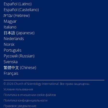
Español (Latino)
Español (Castellano)
Magyar
Italiano
日本語 (Japanese)
Nederlands
Norsk
Português
Русский (Russian)
Svenska
繁體中文 (Chinese)
Français
© 2026 Church of Scientology International. Все права защищены.
Условия пользования
Политика в отношении cookie-файлов
Политика конфиденциальности
Правовое уведомление