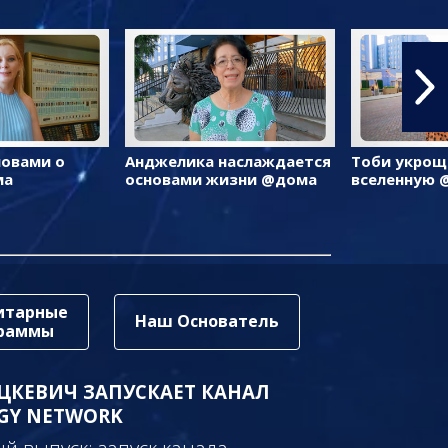
ловами о
Анджелика наслаждается
Тоби укрощ
ма
основами жизни @дома
вселенную 
итарные
Наш Основатель
граммы
ЦКЕВИЧ ЗАПУСКАЕТ КАНАЛ
GY NETWORK