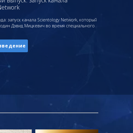
 выпуск: запуск канала
Network
да: запуск канала Scientology Network, который
подин Дэвид Мицкевич во время специального
зведение