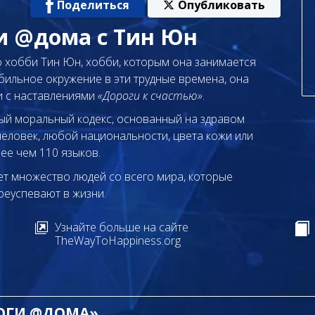
Поделиться
Опубликовать
и @дома с Тин Юн
о хобби Тин Юн, хобби, которым она занимается
абильное окружение в эти трудные времена, она
и с наставлениями
«Дороги к счастью»
.
вый моральный кодекс, основанный на здравом
еловек, любой национальности, цвета кожи или
ее чем 110 языков.
т множество людей со всего мира, которые
реуспевают в жизни.
Узнайте больше на сайте
TheWayToHappiness.org
ЛОГИ @ДОМА»