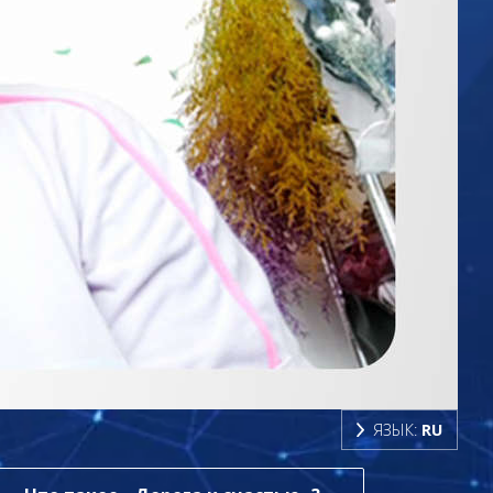
ЯЗЫК:
RU