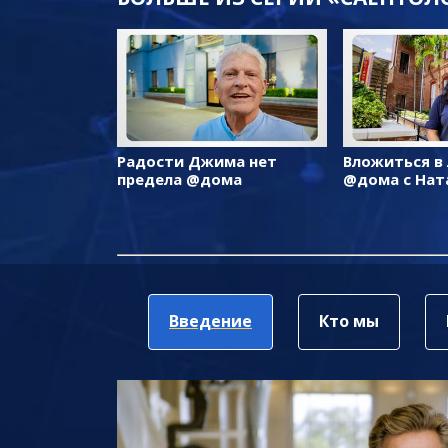
Радости Джима нет
Вложиться в
предела @дома
@дома с Нат
Введение
Кто мы