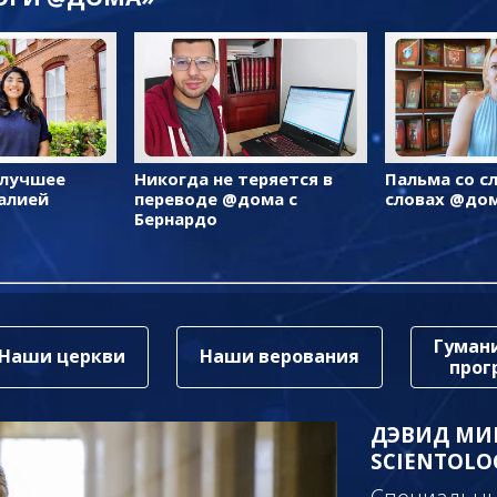
 лучшее
Никогда не теряется в
Пальма со с
алией
переводе @дома с
словах @до
Бернардо
Гуман
Наши церкви
Наши верования
про
ДЭВИД МИ
SCIENTOLO