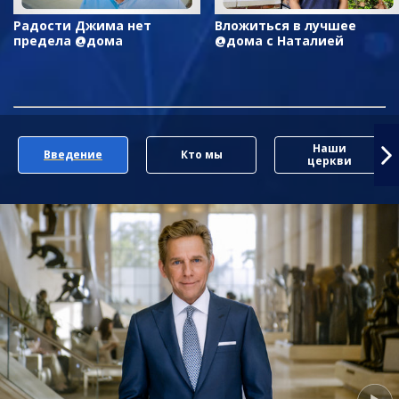
Радости Джима нет
Вложиться в лучшее
предела @дома
@дома с Наталией
Наши
Введение
Кто мы
церкви