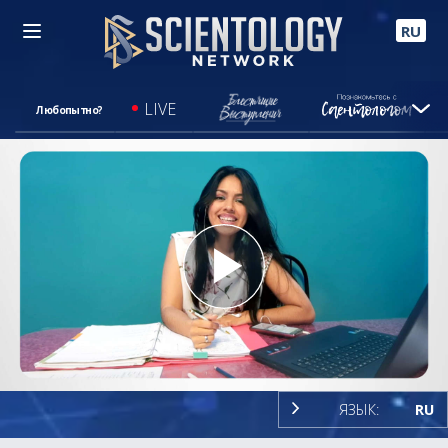
RU
LIVE
Любопытно?
Play
Video
ЯЗЫК:
RU