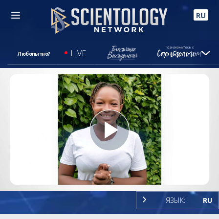
RU
LIVE
Любопытно?
Play
Video
ЯЗЫК:
RU