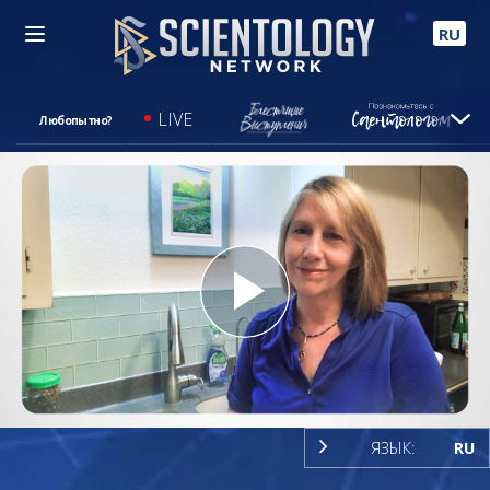
RU
LIVE
Любопытно?
Play
Video
ЯЗЫК:
RU