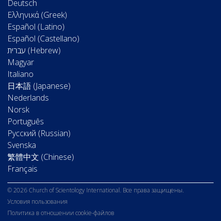
Deutsch
Ελληνικά (Greek)
Español (Latino)
Español (Castellano)
Magyar
Italiano
日本語 (Japanese)
Nederlands
Norsk
Português
Русский (Russian)
Svenska
繁體中文 (Chinese)
Français
© 2026 Church of Scientology International. Все права защищены.
Условия пользования
Политика в отношении cookie-файлов