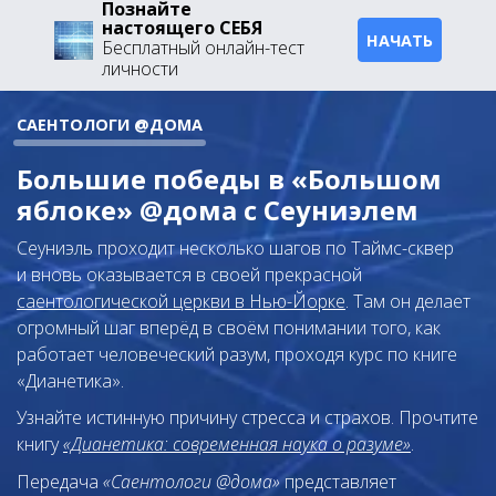
Познайте
настоящего СЕБЯ
НАЧАТЬ
Бесплатный онлайн-тест
личности
САЕНТОЛОГИ @ДОМА
Большие победы в «Большом
яблоке» @дома с Сеуниэлем
Сеуниэль проходит несколько шагов по Таймс-сквер
и вновь оказывается в своей прекрасной
саентологической церкви в Нью-Йорке
. Там он делает
огромный шаг вперёд в своём понимании того, как
работает человеческий разум, проходя курс по книге
«Дианетика».
Узнайте истинную причину стресса и страхов. Прочтите
книгу
«Дианетика: современная наука о разуме»
.
Передача
«Саентологи @дома»
представляет