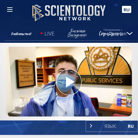
RU
LIVE
Любопытно?
Play
Video
ЯЗЫК:
RU