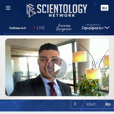
RU
LIVE
Любопытно?
Play
Video
ЯЗЫК:
RU