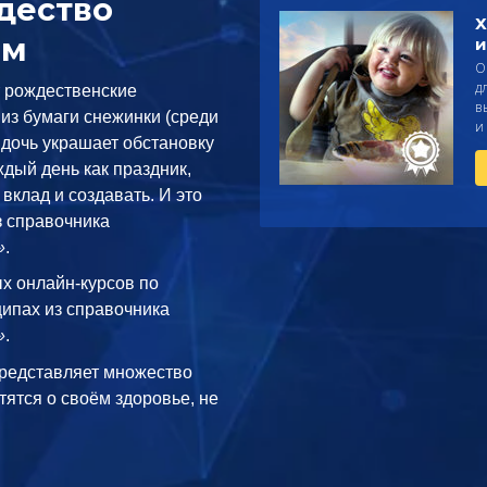
дество
Х
ом
и
О
д
т рождественские
в
 из бумаги снежинки (среди
и
о дочь украшает обстановку
дый день как праздник,
вклад и создавать. И это
з справочника
»
.
ых онлайн-курсов по
ипах из справочника
»
.
редставляет множество
тятся о своём здоровье, не