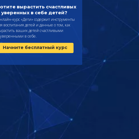
отите вырастить счастливых
 уверенных в себе детей?
нлайн-курс «Дети» содержит инструменты
ля воспитания детей и данные о том, как
ырастить ваших детей счастливыми
 уверенными в себе.
Начните бесплатный курс