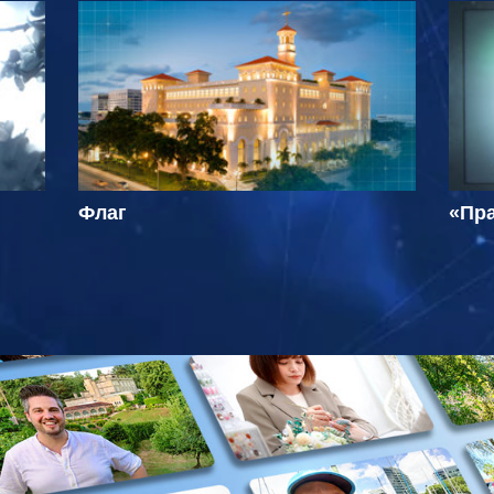
Флаг
«Пра