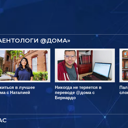
САЕНТОЛОГИ @ДОМА»
житься в лучшее
Никогда не теряется в
Пал
ма с Наталией
переводе @дома с
сло
Бернардо
АС