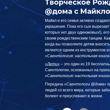
Творческое Рож
@дома с Майкл
Майкл и его семья активно создаю
украшения. Пока его сын вырезает
которых нет двух одинаковых!), ег
своим рождественским танцем. Каж
когда вы позволяете детям вносить 
является одним из инструментов и
«Саентология: настольная книга
«Дети»
– это один из 19 бесплатн
Саентологии, основанных на принц
«Саентология: настольная книга
Передача
«Саентологи @дома»
п
людей со всего мира, которые забо
болеют и преуспевают в жизни.