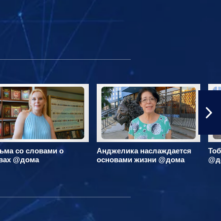
ьма со словами о
Анджелика наслаждается
Тоб
вах @дома
основами жизни @дома
@д