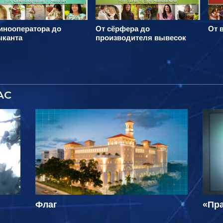
инооператора до
От сёрфера до
От 
ыканта
производителя вывесок
АС
Флаг
«Пра