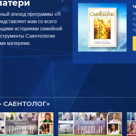
матери
Ч
З
нный эпизод программы «Я
«
редставляет мам со всего
п
ющими историями семейной
п
инструменты Саентологии
ми матерями.
– САЕНТОЛОГ»