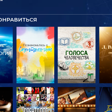
ОНРАВИТЬСЯ
ТЬ
СМОТРЕТЬ
СМОТРЕТЬ
С
ЧИ
ПЕРЕДАЧИ
ПЕРЕДАЧИ
П