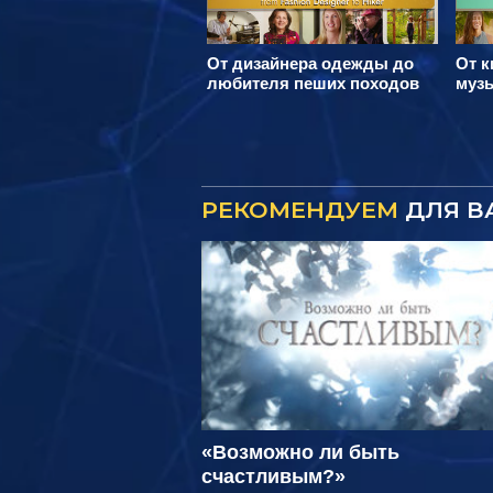
От дизайнера одежды до
От к
любителя пеших походов
муз
РЕКОМЕНДУЕМ
ДЛЯ В
«Возможно ли быть
счастливым?»