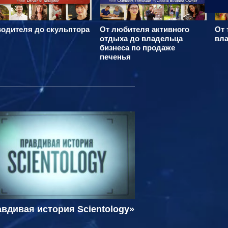
водителя до скульптора
От любителя активного
От 
отдыха до владельца
вла
бизнеса по продаже
печенья
вдивая история Scientology»