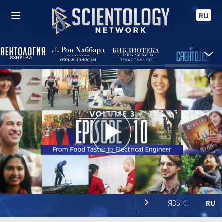
RU
Play
Video
ЯЗЫК:
RU