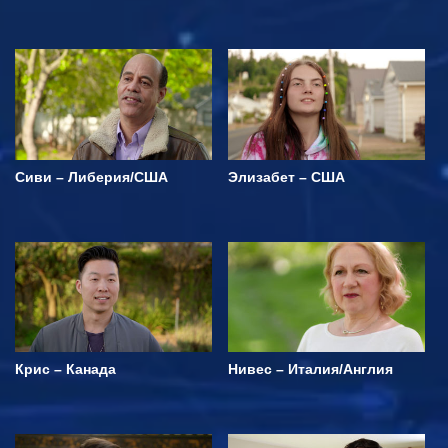
Сиви – Либерия/США
Элизабет – США
Крис – Канада
Нивес – Италия/Англия