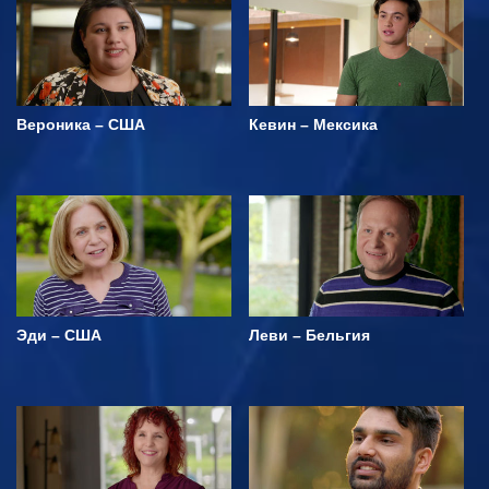
Вероника – США
Кевин – Мексика
Эди – США
Леви – Бельгия