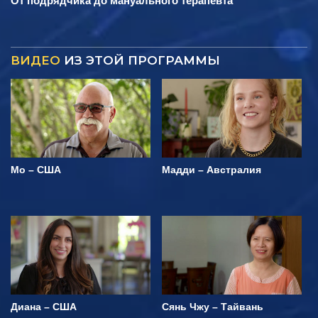
От подрядчика до мануального терапевта
ВИДЕО
ИЗ ЭТОЙ ПРОГРАММЫ
Мо – США
Мадди – Австралия
Диана – США
Сянь Чжу – Тайвань