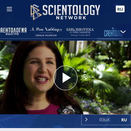
RU
Play
Video
ЯЗЫК:
RU