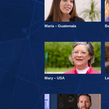
Maria – Guatemala
Be
Mary – USA
Le