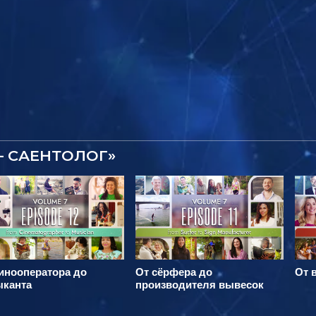
– САЕНТОЛОГ»
инооператора до
От сёрфера до
От 
ыканта
производителя вывесок