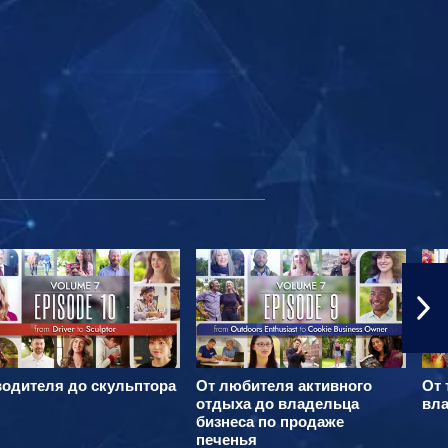
водителя до скульптора
От любителя активного
От 
отдыха до владельца
вла
бизнеса по продаже
печенья