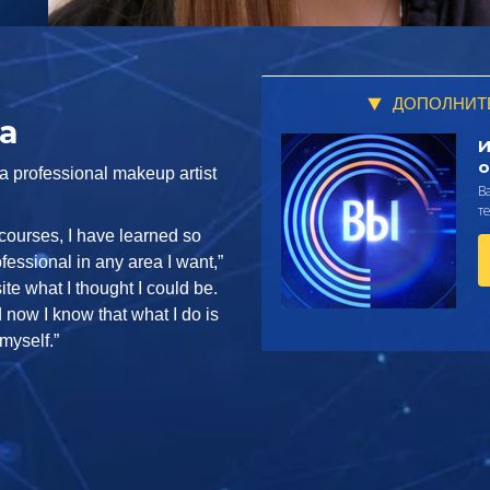
ДОПОЛНИТ
la
И
о
a professional makeup artist
В
т
 courses, I have learned so
fessional in any area I want,”
te what I thought I could be.
d now I know that what I do is
 myself.”