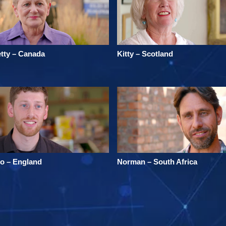
tty – Canada
Kitty – Scotland
o – England
Norman – South Africa