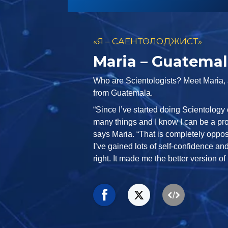
«Я – САЕНТОЛОДЖИСТ»
Maria – Guatema
Who are Scientologists? Meet Maria, 
from Guatemala.
“Since I’ve started doing Scientology
many things and I know I can be a pro
says Maria. “That is completely opposi
I’ve gained lots of self-confidence an
right. It made me the better version of