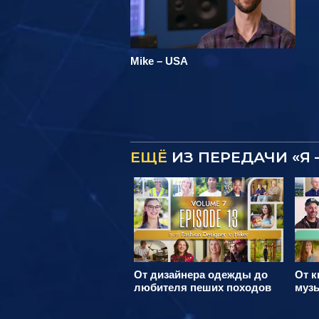
Mike – USA
ЕЩЁ
ИЗ ПЕРЕДАЧИ «Я 
От дизайнера одежды до
От к
любителя пеших походов
муз