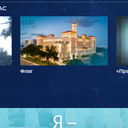
АС
Флаг
«Пра