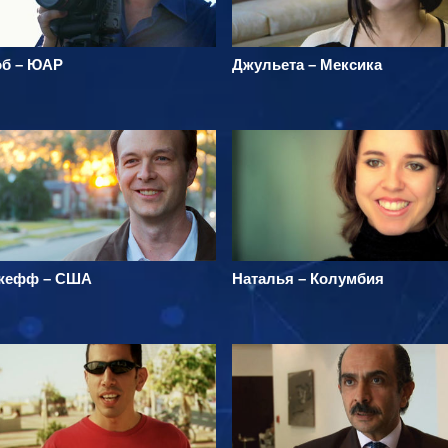
об – ЮАР
Джульета – Мексика
жефф – США
Наталья – Колумбия