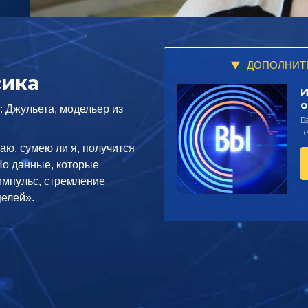
ДОПОЛНИТ
сика
И
о
: Джульета, модельер из
В
т
наю, сумею ли я, получится
«Но данные, которые
 импульс, стремление
целей».