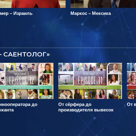
омер – Израиль
Маркос – Мексика
– САЕНТОЛОГ»
инооператора до
От сёрфера до
От 
ыканта
производителя вывесок