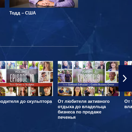
Тодд – США
водителя до скульптора
От любителя активного
От 
отдыха до владельца
вла
бизнеса по продаже
печенья