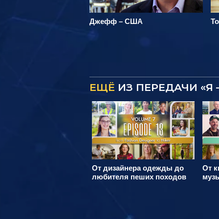
Джефф – США
Т
ЕЩЁ
ИЗ ПЕРЕДАЧИ «Я 
От дизайнера одежды до
От к
любителя пеших походов
муз