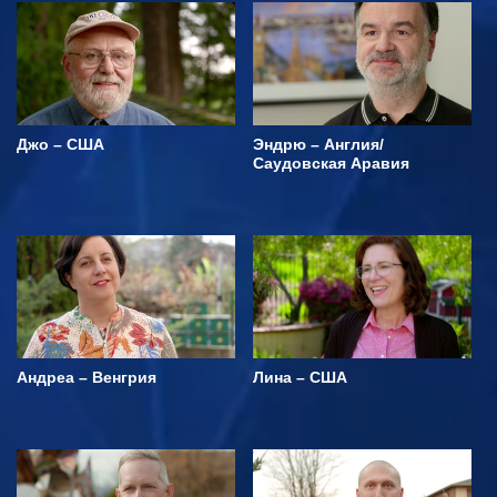
Джо – США
Эндрю – Англия/
Саудовская Аравия
Андреа – Венгрия
Лина – США