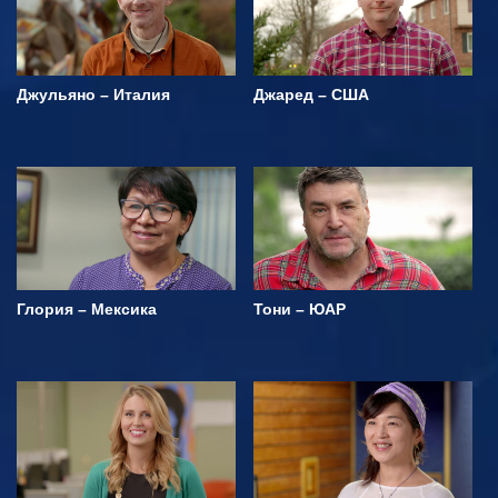
Джульяно – Италия
Джаред – США
Глория – Мексика
Тони – ЮАР