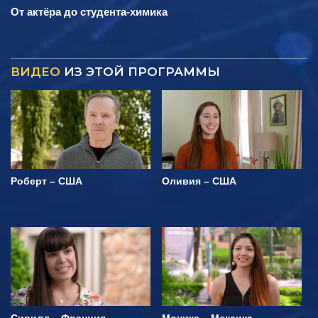
От актёра до студента-химика
ВИДЕО
ИЗ ЭТОЙ ПРОГРАММЫ
Роберт – США
Оливия – США
Сирилл – Франция
Моника – Мексика