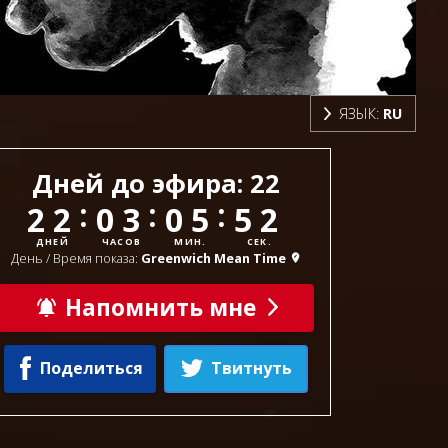
ЯЗЫК:
RU
Дней до эфира:
22
:
:
:
22
03
05
50
ДНЕЙ
ЧАСОВ
МИН.
СЕК.
День / Время показа:
Greenwich Mean Time
Напомнить мне
Поделиться
Твитнуть