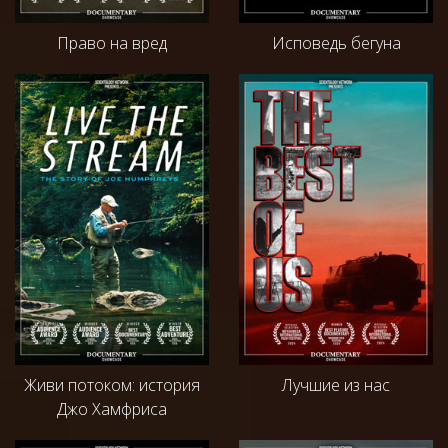
Право на вред
Исповедь бегуна
Живи потоком: история
Лучшие из нас
Джо Хамфриса