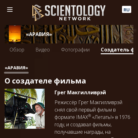
RU
«АРАВИЯ»
Обзор
Видео
Фотографии
Создатель ф
«АРАВИЯ»
О создателе фильма
Грег Макгилливрэй
Режиссёр Грег Макгилливрэй
снял свой первый фильм в
®
формате
IMAX
«Летать!» в 1976
году, и создавал фильмы,
получавшие награды, на