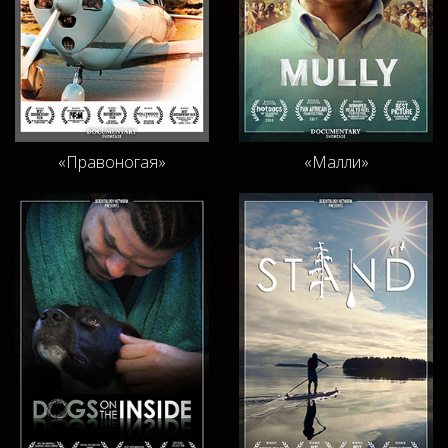
«Правоногая»
«Малли»