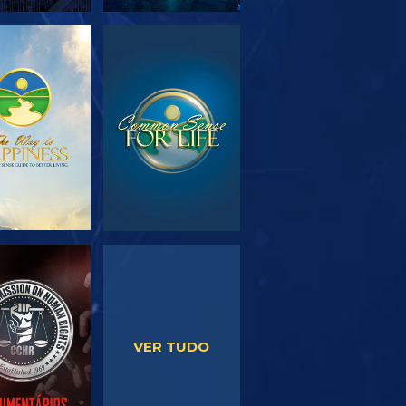
PLORAR A
VER
SÉRIE
VER
VER
VER TUDO