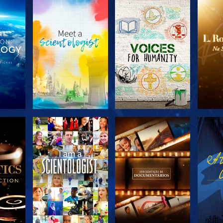
R A
EXPLORAR A
EXPLORAR A
EX
SÉRIE
SÉRIE