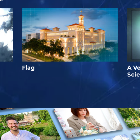
Flag
A Ve
Sci