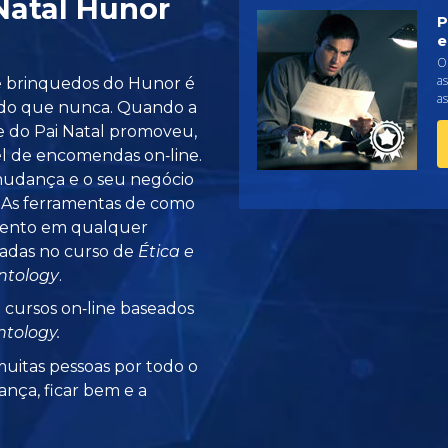
Natal Hunor
P
e
O 
as
de brinquedos do Hunor é
as
 do que nunca. Quando a
te do Pai Natal promoveu,
l de encomendas on‑line.
mudança e o seu negócio
. As ferramentas de como
ento em qualquer
radas no curso de
Ética e
ntology
.
 cursos on‑line baseados
tology.
uitas pessoas por todo o
ança, ficar bem e a