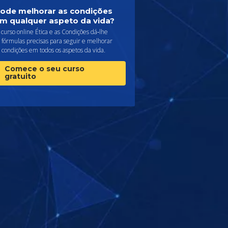
ode melhorar as condições
m qualquer aspeto da vida?
curso online Ética e as Condições dá‑lhe
 fórmulas precisas para seguir e melhorar
 condições em todos os aspetos da vida.
Comece o seu curso
gratuito