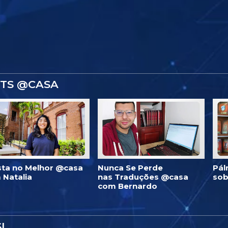
STS @CASA
ista no Melhor @casa
Nunca Se Perde
Pál
 Natalia
nas Traduções @casa
sob
com Bernardo
I