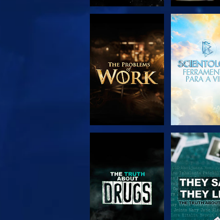
EXPLORAR A
VER
SÉRIE
VER
VER