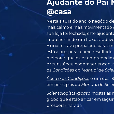
Ajudante do Pai 
@casa
Nesta altura do ano, o negócio 
mais calmo e mais movimentado
sua loja foi fechada, este ajudan
impulsionando um fluxo saudáve
Hunor estava preparado para a 
está a prosperar como resultado
melhorar qualquer empreendim
circunstância podem ser encont
as Condições
do
Manual de Scie
Ética e as Condições
é um dos 19
em princípios do
Manual de Scien
Scientologists @casa
mostra as m
globo que estão a ficar em segur
prosperar na vida.