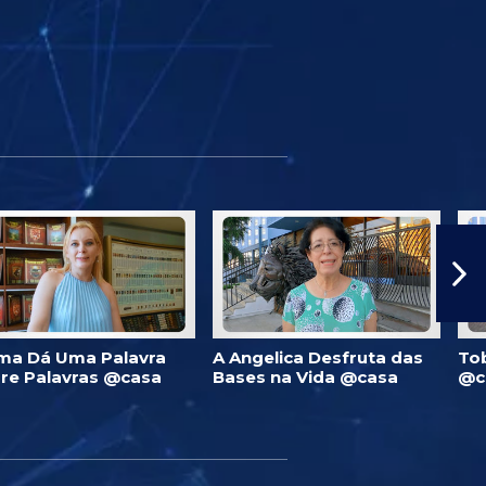
ma Dá Uma Palavra
A Angelica Desfruta das
To
re Palavras @casa
Bases na Vida @casa
@c