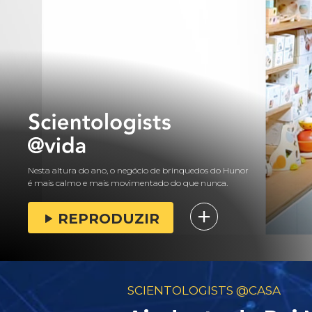
Nesta altura do ano, o negócio de brinquedos do Hunor
é mais calmo e mais movimentado do que nunca.
REPRODUZIR
SCIENTOLOGISTS @CASA