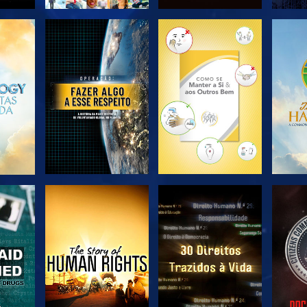
EXPLORAR A
EXPLORAR A
EX
SÉRIE
SÉRIE
VER
VER