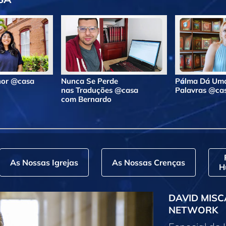
lhor @casa
Nunca Se Perde
Pálma Dá Uma
nas Traduções @casa
Palavras @ca
com Bernardo
As Nossas Igrejas
As Nossas Crenças
H
DAVID MISC
NETWORK