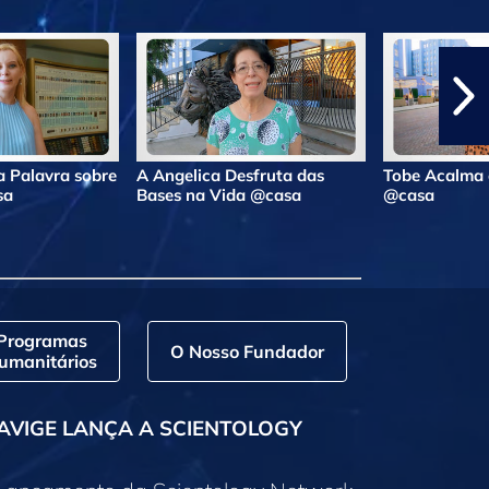
 Palavra sobre
A Angelica Desfruta das
Tobe Acalma 
sa
Bases na Vida @casa
@casa
Programas
O Nosso Fundador
umanitários
AVIGE LANÇA A SCIENTOLOGY