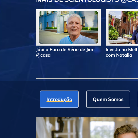
Júbilo Fora de Série de Jim
Invista no Me
@casa
com Natalia
Introdução
Quem Somos