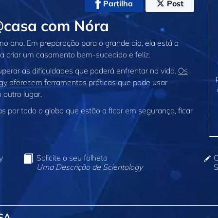
Partilha
Post
@casa com Nóra
o ano. Em preparação para o grande dia, ela está a
 a criar um casamento bem‑sucedido e feliz.
erar as dificuldades que poderá enfrentar na vida.
Os
gy
oferecem ferramentas práticas que pode usar —
outro lugar.
 por todo o globo que estão a ficar em segurança, ficar
y
Solicite o seu folheto
C
Uma Descrição de Scientology
S
SA