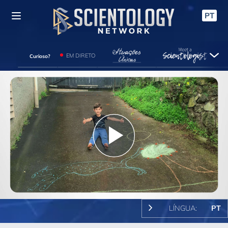
PT
EM DIRETO
Curioso?
Play
Video
LÍNGUA:
PT