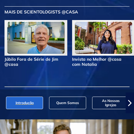
MAIS DE SCIENTOLOGISTS @CASA
Júbilo Fora de Série de Jim
Invista no Melhor @casa
@casa
com Natalia
As Nossas
Introdução
Quem Somos
Igrejas