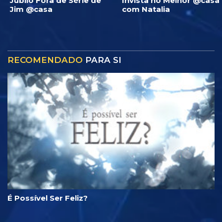
Júbilo Fora de Série de
Invista no Melhor @casa
Jim @casa
com Natalia
RECOMENDADO
PARA SI
É Possível Ser Feliz?