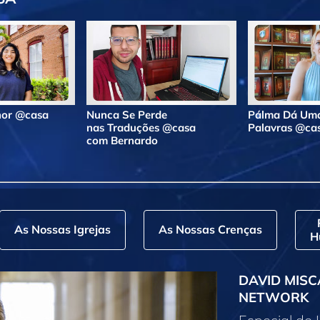
lhor @casa
Nunca Se Perde
Pálma Dá Uma
nas Traduções @casa
Palavras @ca
com Bernardo
As Nossas Igrejas
As Nossas Crenças
H
DAVID MISC
NETWORK