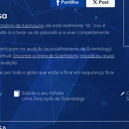
Partilha
Post
sa
entology de Kaohsiung
, ela está realmente “lá”. Isso é
judá‑la a livrar‑se do passado e a viver completamente
participam na
audição
(aconselhamento de Scientology)
ritual.
Encontre a Igreja de Scientology, missão ou grupo
 audição.
 por todo o globo que estão a ficar em segurança, ficar
y
Solicite o seu folheto
C
Uma Descrição de Scientology
S
SA