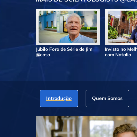
Júbilo Fora de Série de Jim
Invista no Me
@casa
com Natalia
Introdução
Quem Somos