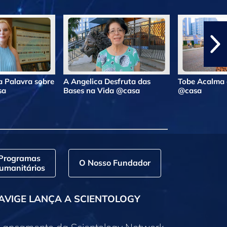
 Palavra sobre
A Angelica Desfruta das
Tobe Acalma 
sa
Bases na Vida @casa
@casa
Programas
O Nosso Fundador
umanitários
AVIGE LANÇA A SCIENTOLOGY