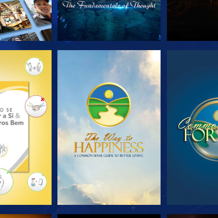
A SÉRIE
VEJA
VE