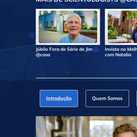
Júbilo Fora de Série de Jim
Invista no Me
@casa
com Natalia
Introdução
Quem Somos