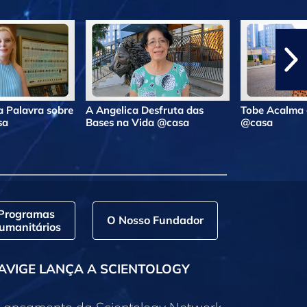
 Palavra sobre
A Angelica Desfruta das
Tobe Acalma 
sa
Bases na Vida @casa
@casa
Programas
O Nosso Fundador
umanitários
AVIGE LANÇA A SCIENTOLOGY