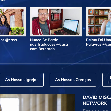
lhor @casa
Nunca Se Perde
Pálma Dá Uma
nas Traduções @casa
Palavras @ca
com Bernardo
As Nossas Igrejas
As Nossas Crenças
H
DAVID MISC
NETWORK