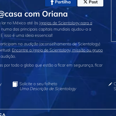
Partilha
Post
 @casa com Oriana
u lar no México até às
Igrejas de Scientology para a
 numa das principais capitais mundiais ajudou‑a a
E isso é uma ideia essencial!
participam na
audição
(aconselhamento de Scientology)
ritual.
Encontre a Igreja de Scientology, missão ou grupo
 audição.
 por todo o globo que estão a ficar em segurança, ficar
y
Solicite o seu folheto
C
Uma Descrição de Scientology
S
SA