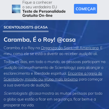
Fique a conhecer
o seu verdadeiro EU
COMEÇAR
Teste de Personalidade
Gratuito On-line
SCIENTOLOGISTS @CASA
Caramba, É o Roy! @casa
Caramba, é o Roy na
Organização Saint Hill Americana
. E
meu, como ele se está a divertir ao receber
audição
ali.
Todos os dias, em todo o mundo, as pessoas participam na
audição
(aconselhamento de Scientology) para alcançar o
esclarecimento e liberdade espiritual.
Encontre a Igreja de
Scientology, missão ou grupo mais próximo
para começar
a sua aventura de audição.
Scientologists @casa
mostra as muitas pessoas por todo
o globo que estão a ficar em segurança, ficar bem e a
prosperar na vida.