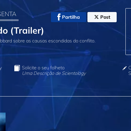
SENTA
Partilha
Post
o (Trailer)
bbard sobre as causas escondidas do conflito.
y
Solicite o seu folheto
C
Uma Descrição de Scientology
S