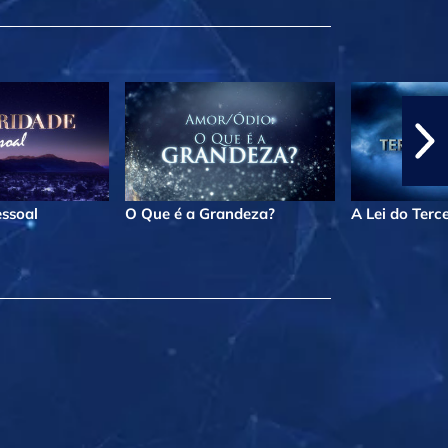
essoal
O Que é a Grandeza?
A Lei do Terc