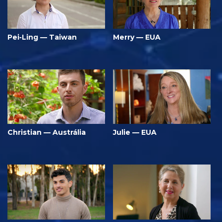
Pei‑Ling — Taiwan
Merry — EUA
Christian — Austrália
Julie — EUA