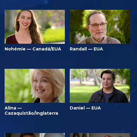
Nohémie — Canadá/EUA
Randall — EUA
Alina —
Daniel — EUA
Cazaquistão/Inglaterra