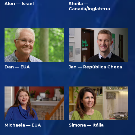
Alon — Israel
Sheila —
Canadá/Inglaterra
Dan — EUA
Jan — República Checa
Michaela — EUA
Simona — Itália