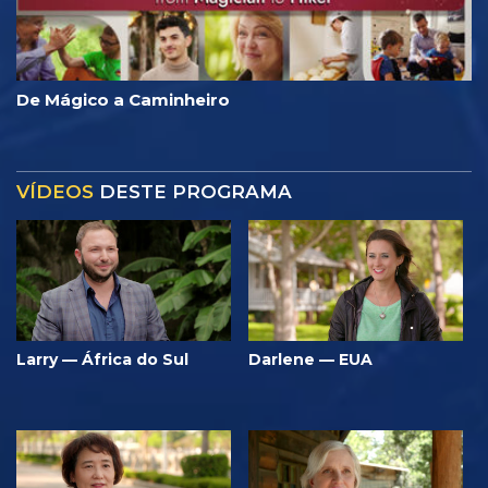
De Mágico a Caminheiro
VÍDEOS
DESTE PROGRAMA
Larry — África do Sul
Darlene — EUA