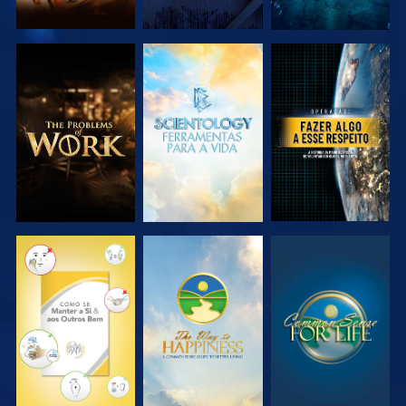
EXPLORAR A
EXPLORAR A
VER
SÉRIE
SÉRIE
VER
VER
VER