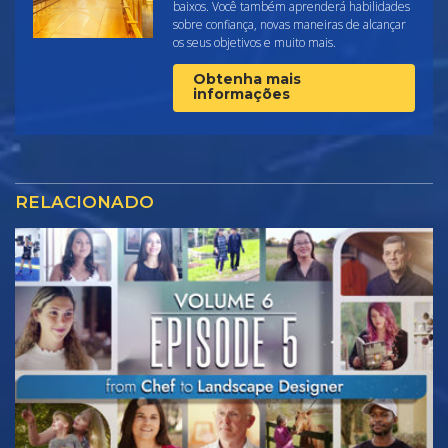
baixos. Você também aprenderá habilidades
sobre confiança, novas maneiras de alcançar
os seus objetivos e muito mais.
Obtenha mais
informações
RELACIONADO