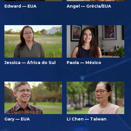
Edward — EUA
Angel — Grécia/EUA
Jessica — África do Sul
Paola — México
Gary — EUA
Li Chen — Taiwan