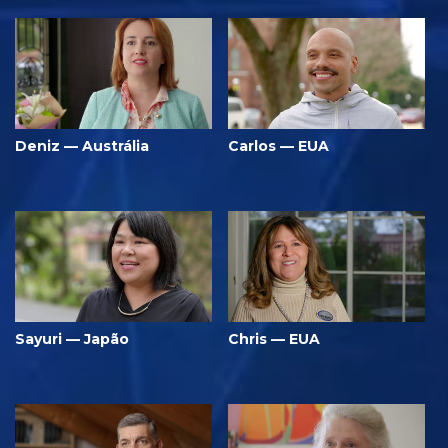
Deniz — Austrália
Carlos — EUA
Sayuri — Japão
Chris — EUA