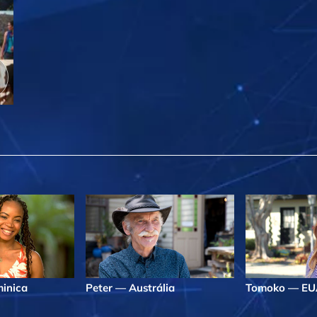
inica
Peter — Austrália
Tomoko — EU