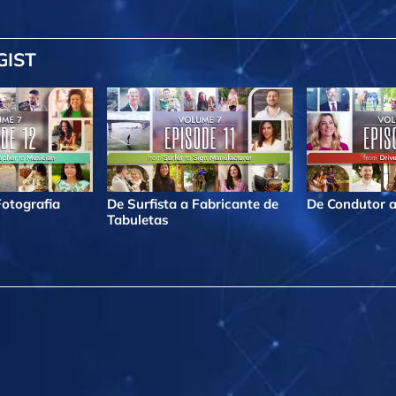
GIST
Fotografia
De Surfista a Fabricante de
De Condutor a
Tabuletas