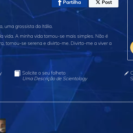
Partilha
Post
 uma grossista da Itália.
 vida. A minha vida tornou‑se mais simples. Não é
ra, tornou‑se serena e divirto‑me. Divirto‑me a viver a
y
Solicite o seu folheto
C
Uma Descrição de Scientology
S