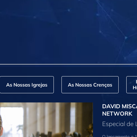
As Nossas Igrejas
As Nossas Crenças
H
DAVID MISC
NETWORK
Especial de
O lançamento a 1