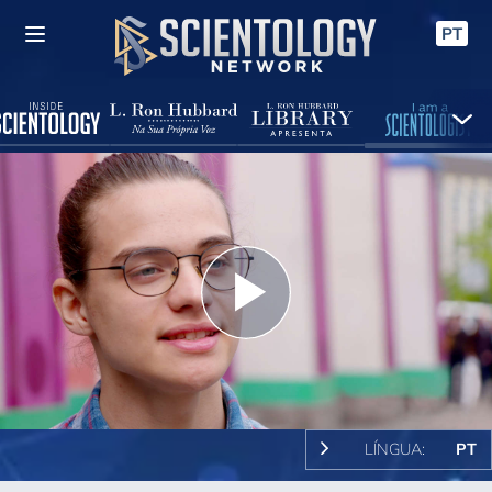
PT
Play
Video
LÍNGUA:
PT