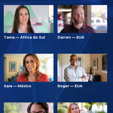
Tama — África do Sul
Darren — EUA
Sara — México
Roger — EUA