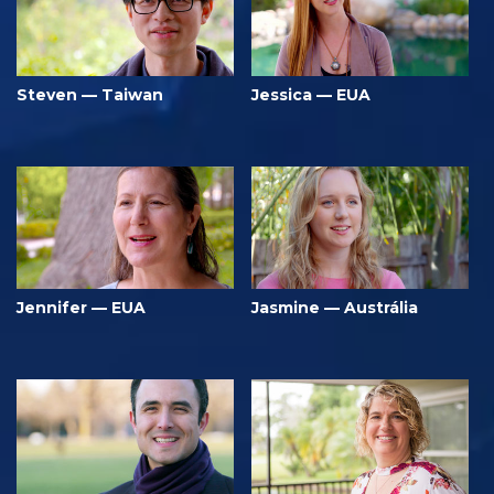
Steven — Taiwan
Jessica — EUA
Jennifer — EUA
Jasmine — Austrália