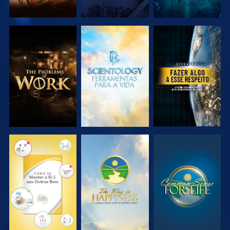
EXPLORAR A
EXPLORAR A
VER
SÉRIE
SÉRIE
VER
VER
VER