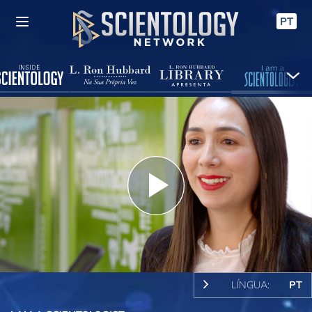
PT
Play
Video
LÍNGUA:
PT