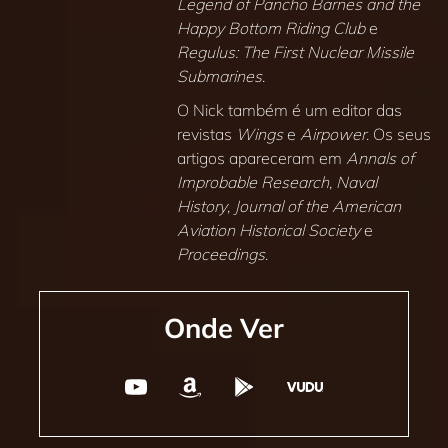
Legend of Pancho Barnes and the
Happy Bottom Riding Club
e
Regulus: The First Nuclear Missile
Submarines
.
O Nick também é um editor das
revistas
Wings
e
Airpower
. Os seus
artigos apareceram em
Annals of
Improbable Research
,
Naval
History
,
Journal of the American
Aviation Historical Society
e
Proceedings
.
Onde Ver